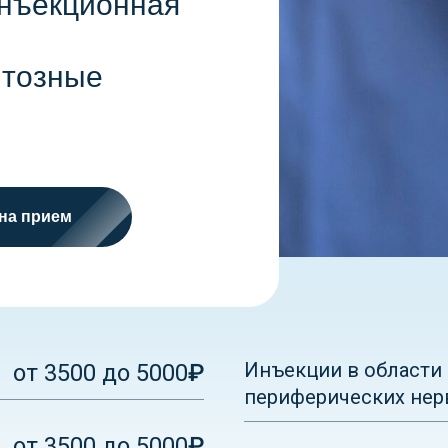
нъекционная
нтозные
 на прием
Инъекции в области
от 3500 до 5000
₽
периферических нер
от 3500 до 5000
₽