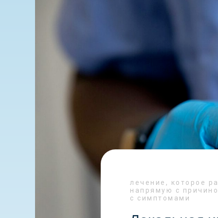
лечение, которое р
напрямую с причино
с симптомами