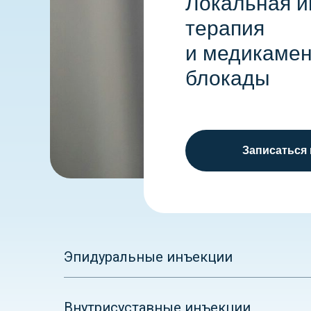
Локальная и
терапия
и медикаме
блокады
Записаться
Эпидуральные инъекции
Внутрисуставные инъекции