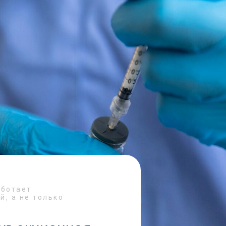
аботает
й, а не только