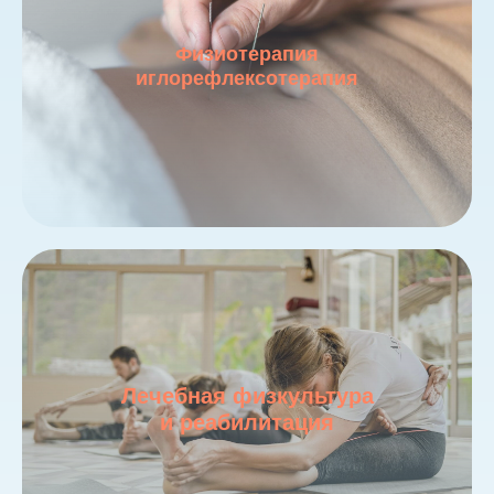
Физиотерапия
иглорефлексотерапия
Лечебная физкультура
и реабилитация