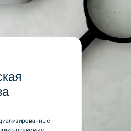
-
ская
за
циализированные
едико-правовые